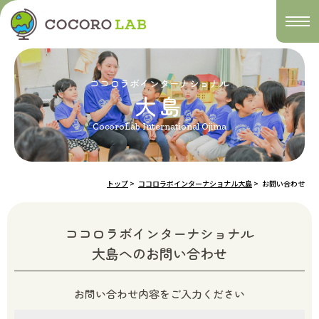
togg
navi
ココロラボインターナショナル
大島
CocoroLab International Ojima
トップ
>
ココロラボインターナショナル大島
>
お問い合わせ
ココロラボインターナショナル
大島へのお問い合わせ
お問い合わせ内容をご入力ください