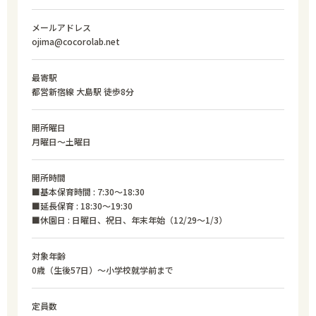
メールアドレス
ojima@cocorolab.net
最寄駅
都営新宿線 大島駅 徒歩8分
開所曜日
月曜日〜土曜日
開所時間
■基本保育時間 : 7:30〜18:30
■延長保育 : 18:30〜19:30
■休園日 : 日曜日、祝日、年末年始（12/29〜1/3）
対象年齢
0歳（生後57日）～小学校就学前まで
定員数