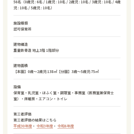
56名（0歳児 : 6名 / 1歳児 : 10名 / 2歳児 : 10名 / 3歳児 : 10名 / 4歳
児 : 10名 / 5歳児 : 10名）
施設種類
認可保育所
建物構造
重量鉄骨造 地上3階 1階部分
建物面積
【本園】0歳～2歳児:138㎡【分園】3歳～5歳児:75㎡
設備
保育室・乳児室・ほふく室・調理室・事務室（医務室兼保育士
室）・床暖房・エアコン・トイレ
第三者評価
第三者評価の結果はこちら
平成30年度
・
令和3年度
・
令和6年度