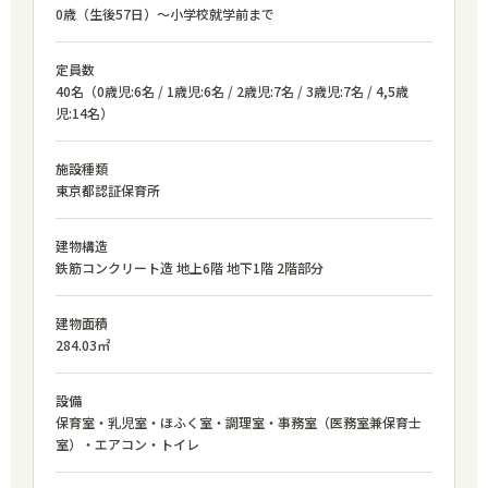
0歳（生後57日）～小学校就学前まで
定員数
40名（0歳児:6名 / 1歳児:6名 / 2歳児:7名 / 3歳児:7名 / 4,5歳
児:14名）
施設種類
東京都認証保育所
建物構造
鉄筋コンクリート造 地上6階 地下1階 2階部分
建物面積
284.03㎡
設備
保育室・乳児室・ほふく室・調理室・事務室（医務室兼保育士
室）・エアコン・トイレ