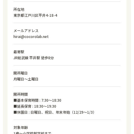
所在地
東京都江戸川区平井4-18-4
メールアドレス
hirai@cocorolab.net
最寄駅
JR総武線 平井駅 徒歩8分
開所曜日
月曜日〜土曜日
開所時間
■基本保育時間 : 7:30〜18:30
■延長保育 : 18:30〜19:30
■休園日 : 日曜日、祝日、年末年始（12/29〜1/3）
対象年齢
1歳～小学校就学前まで