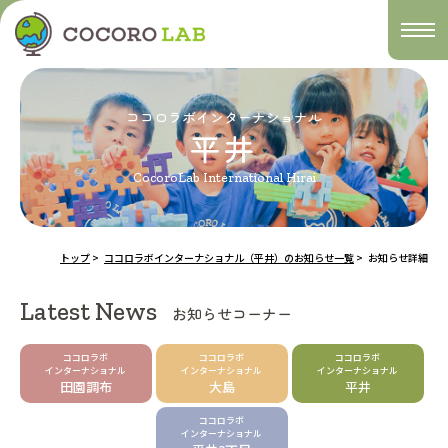
togg
navi
ココロラボインターナショナル
平井
CocoroLab International Hirai
トップ
>
ココロラボインターナショナル（平井）のお知らせ一覧
>
お知らせ詳細
Latest News
お知らせコーナー
ココロラボ
ココロラボ
ココロラボ
インターナショナル
インターナショナル
インターナショナル
田園調布
大島
平井
ココロラボ
インターナショナル